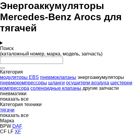
Энергоаккумуляторы
Mercedes-Benz Arocs для
тягачей
Поиск
(каталожный номер, марка, модель, запчасть)
Категория
модуляторы EBS
пневмоклапаны
энергоаккумуляторы
пневмокомпрессоры
шланги
осушители воздуха
шестерни
компрессора
соленоидные клапаны
другие запчасти
пневматики
показать все
Категория техники
тягачи
показать все
Марка
BPW
DAF
CF
LF
XF