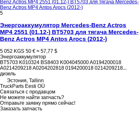
Benz Actros MP4 2551 (01.12-) BT5703 для тягача Mercedes-
Benz Actros MP4 Antos Arocs (2012-)
5
Энергоаккумулятор Mercedes-Benz Actros
MP4 2551 (01.12-) BT5703 для тягача Mercedes-
Benz Actros MP4 Antos Arocs (2012-)
5 052 KGS
50 €
≈ 57,77 $
Энергоаккумулятор
BT5703 K010324 BS8403 K004045000 A0194200018
A0214209218 A0204202818 0194200018 0214209218...
дизель
Эстония, Tallinn
TruckParts Eesti OÜ
Связаться с продавцом
Не можете найти запчасть?
Отправьте заявку прямо сейчас!
Заказать запчасть