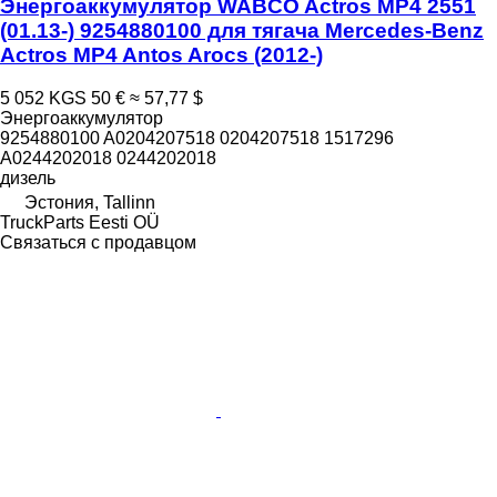
Энергоаккумулятор WABCO Actros MP4 2551
(01.13-) 9254880100 для тягача Mercedes-Benz
Actros MP4 Antos Arocs (2012-)
5 052 KGS
50 €
≈ 57,77 $
Энергоаккумулятор
9254880100 A0204207518 0204207518 1517296
A0244202018 0244202018
дизель
Эстония, Tallinn
TruckParts Eesti OÜ
Связаться с продавцом