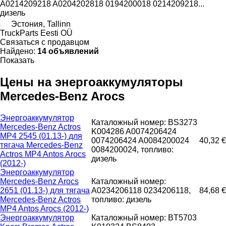
A0214209218 A0204202818 0194200018 0214209218...
дизель
Эстония, Tallinn
TruckParts Eesti OÜ
Связаться с продавцом
Найдено:
14 объявлений
Показать
Цены на энергоаккумуляторы
Mercedes-Benz Arocs
Энергоаккумулятор
Каталожный номер: BS3273
Mercedes-Benz Actros
K004286 A0074206424
MP4 2545 (01.13-) для
0074206424 A0084200024
40,32 €
тягача Mercedes-Benz
0084200024, топливо:
Actros MP4 Antos Arocs
дизель
(2012-)
Энергоаккумулятор
Mercedes-Benz Arocs
Каталожный номер:
2651 (01.13-) для тягача
A0234206118 0234206118,
84,68 €
Mercedes-Benz Actros
топливо: дизель
MP4 Antos Arocs (2012-)
Энергоаккумулятор
Каталожный номер: BT5703