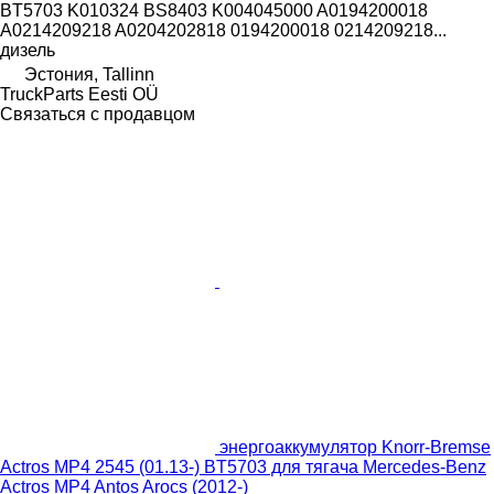
BT5703 K010324 BS8403 K004045000 A0194200018
A0214209218 A0204202818 0194200018 0214209218...
дизель
Эстония, Tallinn
TruckParts Eesti OÜ
Связаться с продавцом
энергоаккумулятор Knorr-Bremse
Actros MP4 2545 (01.13-) BT5703 для тягача Mercedes-Benz
Actros MP4 Antos Arocs (2012-)