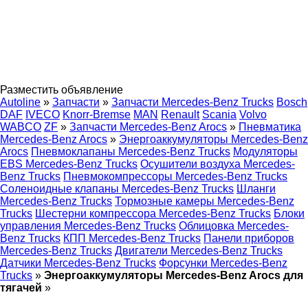
Разместить объявление
Autoline
»
Запчасти
»
Запчасти Mercedes-Benz Trucks
Bosch
DAF
IVECO
Knorr-Bremse
MAN
Renault
Scania
Volvo
WABCO
ZF
»
Запчасти Mercedes-Benz Arocs
»
Пневматика
Mercedes-Benz Arocs
»
Энергоаккумуляторы Mercedes-Benz
Arocs
Пневмоклапаны Mercedes-Benz Trucks
Модуляторы
EBS Mercedes-Benz Trucks
Осушители воздуха Mercedes-
Benz Trucks
Пневмокомпрессоры Mercedes-Benz Trucks
Соленоидные клапаны Mercedes-Benz Trucks
Шланги
Mercedes-Benz Trucks
Тормозные камеры Mercedes-Benz
Trucks
Шестерни компрессора Mercedes-Benz Trucks
Блоки
управления Mercedes-Benz Trucks
Облицовка Mercedes-
Benz Trucks
КПП Mercedes-Benz Trucks
Панели приборов
Mercedes-Benz Trucks
Двигатели Mercedes-Benz Trucks
Датчики Mercedes-Benz Trucks
Форсунки Mercedes-Benz
Trucks
»
Энергоаккумуляторы Mercedes-Benz Arocs для
тягачей
»