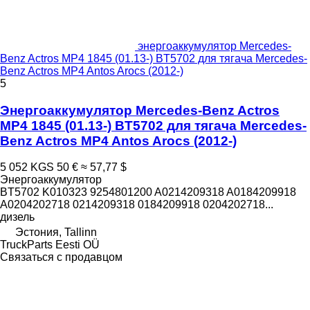
энергоаккумулятор Mercedes-
Benz Actros MP4 1845 (01.13-) BT5702 для тягача Mercedes-
Benz Actros MP4 Antos Arocs (2012-)
5
Энергоаккумулятор Mercedes-Benz Actros
MP4 1845 (01.13-) BT5702 для тягача Mercedes-
Benz Actros MP4 Antos Arocs (2012-)
5 052 KGS
50 €
≈ 57,77 $
Энергоаккумулятор
BT5702 K010323 9254801200 A0214209318 A0184209918
A0204202718 0214209318 0184209918 0204202718...
дизель
Эстония, Tallinn
TruckParts Eesti OÜ
Связаться с продавцом