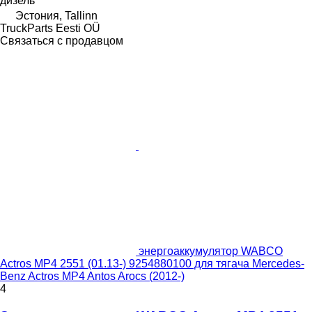
дизель
Эстония, Tallinn
TruckParts Eesti OÜ
Связаться с продавцом
энергоаккумулятор WABCO
Actros MP4 2551 (01.13-) 9254880100 для тягача Mercedes-
Benz Actros MP4 Antos Arocs (2012-)
4