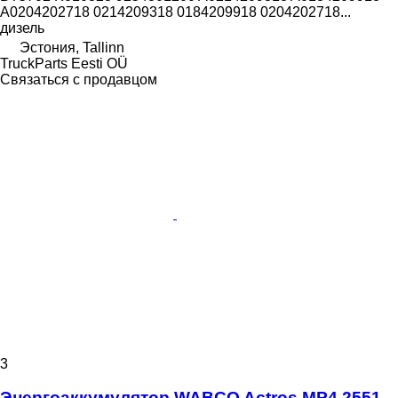
A0204202718 0214209318 0184209918 0204202718...
дизель
Эстония, Tallinn
TruckParts Eesti OÜ
Связаться с продавцом
3
Энергоаккумулятор WABCO Actros MP4 2551