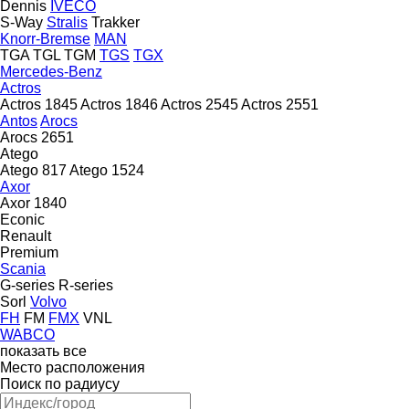
Dennis
IVECO
S-Way
Stralis
Trakker
Knorr-Bremse
MAN
TGA
TGL
TGM
TGS
TGX
Mercedes-Benz
Actros
Actros 1845
Actros 1846
Actros 2545
Actros 2551
Antos
Arocs
Arocs 2651
Atego
Atego 817
Atego 1524
Axor
Axor 1840
Econic
Renault
Premium
Scania
G-series
R-series
Sorl
Volvo
FH
FM
FMX
VNL
WABCO
показать все
Место расположения
Поиск по радиусу