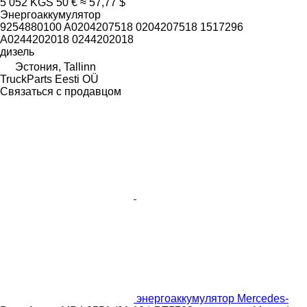
5 052 KGS
50 €
≈ 57,77 $
Энергоаккумулятор
9254880100 A0204207518 0204207518 1517296
A0244202018 0244202018
дизель
Эстония, Tallinn
TruckParts Eesti OÜ
Связаться с продавцом
энергоаккумулятор Mercedes-