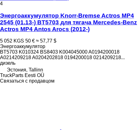
4
Энергоаккумулятор Knorr-Bremse Actros MP4
2545 (01.13-) BT5703 для тягача Mercedes-Benz
Actros MP4 Antos Arocs (2012-)
5 052 KGS
50 €
≈ 57,77 $
Энергоаккумулятор
BT5703 K010324 BS8403 K004045000 A0194200018
A0214209218 A0204202818 0194200018 0214209218...
дизель
Эстония, Tallinn
TruckParts Eesti OÜ
Связаться с продавцом