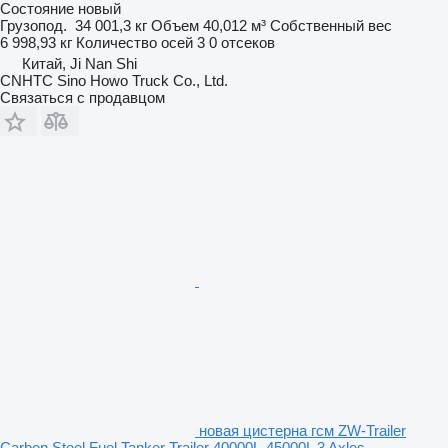
Состояние
новый
Грузопод.
34 001,3 кг
Объем
40,012 м³
Собственный вес
6 998,93 кг
Количество осей
3
0 отсеков
Китай, Ji Nan Shi
CNHTC Sino Howo Truck Co., Ltd.
Связаться с продавцом
новая цистерна гсм ZW-Trailer
Carbon Steel Fuel Tanker Trailer 40000L-45000L 3 Axles