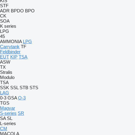
KIS
STF
ADR
BPDO
BPO
CK
SOA
K series
LPG
45
AMMONIA
LPG
Carrytank
TF
Feldbinder
EUT
KIP
TSA
ASW
TX
Stralis
Modulo
TSA
SSK
SSL
STB
STS
LAG
0-3
GSA
O-3
TGS
Magyar
S-series
SR
SA
SL
L-series
CM
MACOLA