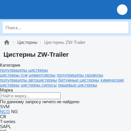
Цистерны
Цистерны ZW-Trailer
Цистерны ZW-Trailer
Категория
полуприцепы цистерны
цистерны гсм
цементовозы
полуприцепы газовозы
полуприцепы автоцистерны
битумные цистерны
химические
цистерны
цистерны силосы
пищевые цистерны
Марка
По данному запросу ничего не найдено
SVM
NCG
NG
CB
T-series
SAPL